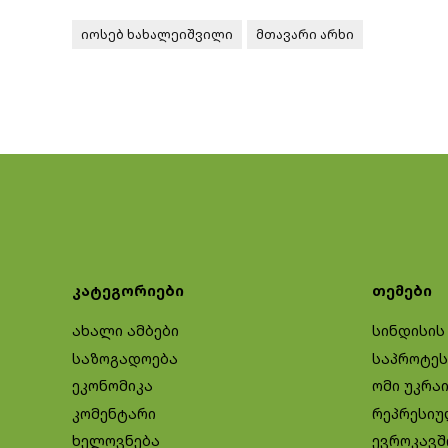
იოსებ ხახალეიშვილი
მთავარი არხი
კატეგორიები
თემები
ახალი ამბები
სინდისის
საზოგადოება
საპროტეს
ეკონომიკა
ომი უკრა
კომენტარი
რეპრესიუ
ხელოვნება
ევროკავშ