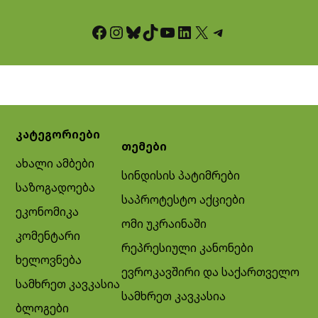
Facebook
Instagram
Bluesky
TikTok
YouTube
LinkedIn
X
Telegram
კატეგორიები
თემები
ახალი ამბები
სინდისის პატიმრები
საზოგადოება
საპროტესტო აქციები
ეკონომიკა
ომი უკრაინაში
კომენტარი
რეპრესიული კანონები
ხელოვნება
ევროკავშირი და საქართველო
სამხრეთ კავკასია
სამხრეთ კავკასია
ბლოგები