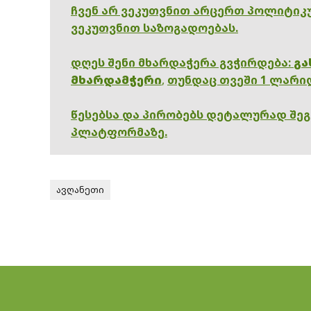
ჩვენ არ ვეკუთვნით არცერთ პოლიტიკუ
ვეკუთვნით საზოგადოებას.
დღეს შენი მხარდაჭერა გვჭირდება:
გა
მხარდამჭერი
,
თუნდაც თვეში 1 ლარი
წესებსა და პირობებს დეტალურად შე
პლატფორმაზე.
ავღანეთი