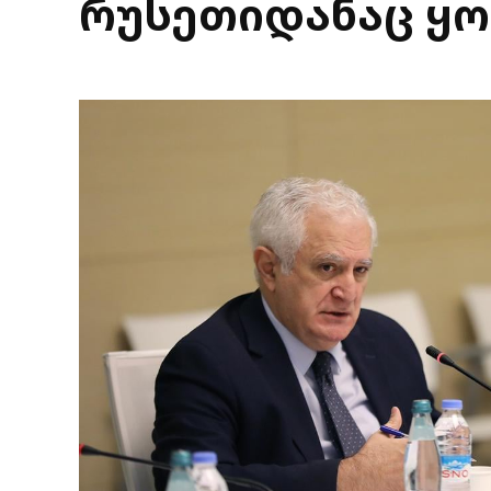
რუსეთიდანაც ყ