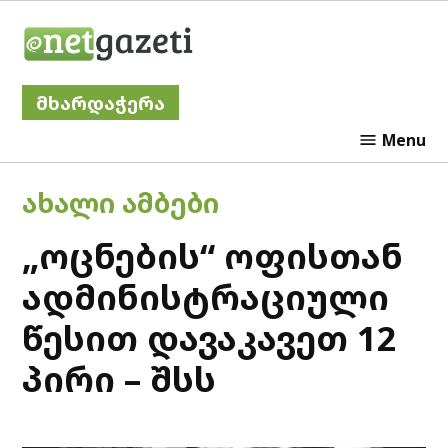
Skip
Netgazeti
to
content
მხარდაჭერა
Menu
POSTED
ᲐᲮᲐᲚᲘ ᲐᲛᲑᲔᲑᲘ
IN
„ოცნების“ ოფისთან
ადმინისტრაციული
წესით დავაკავეთ 12
პირი – შსს