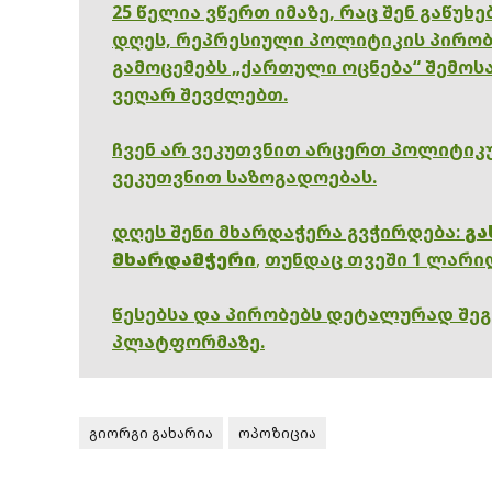
25 წელია ვწერთ იმაზე, რაც შენ გაწუხ
დღეს, რეპრესიული პოლიტიკის პირობ
გამოცემებს „ქართული ოცნება“ შემოსა
ვეღარ შევძლებთ.
ჩვენ არ ვეკუთვნით არცერთ პოლიტიკუ
ვეკუთვნით საზოგადოებას.
დღეს შენი მხარდაჭერა გვჭირდება:
გა
მხარდამჭერი
,
თუნდაც თვეში 1 ლარი
წესებსა და პირობებს დეტალურად შე
პლატფორმაზე.
გიორგი გახარია
ოპოზიცია