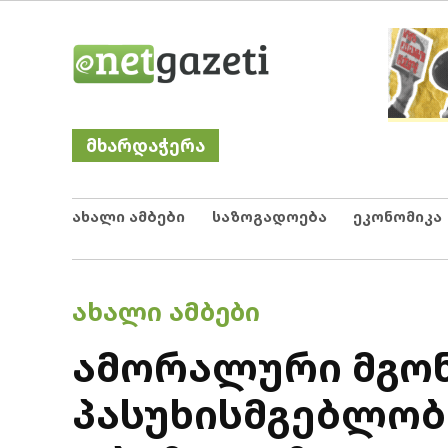
Skip
Netgazeti
ნეტგაზეთი
to
content
მხარდაჭერა
ახალი ამბები
საზოგადოება
ეკონომიკა
POSTED
ᲐᲮᲐᲚᲘ ᲐᲛᲑᲔᲑᲘ
IN
ამორალური მგონ
პასუხისმგებლობა