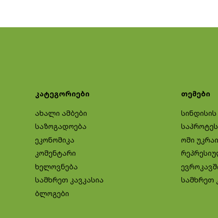
კატეგორიები
თემები
ახალი ამბები
სინდისის
საზოგადოება
საპროტეს
ეკონომიკა
ომი უკრა
კომენტარი
რეპრესიუ
ხელოვნება
ევროკავშ
სამხრეთ კავკასია
სამხრეთ 
ბლოგები