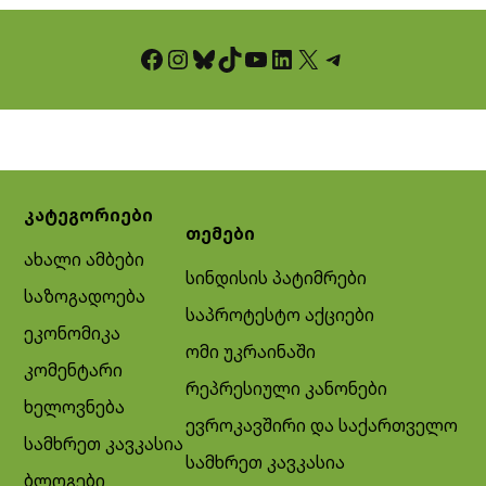
Facebook
Instagram
Bluesky
TikTok
YouTube
LinkedIn
X
Telegram
კატეგორიები
თემები
ახალი ამბები
სინდისის პატიმრები
საზოგადოება
საპროტესტო აქციები
ეკონომიკა
ომი უკრაინაში
კომენტარი
რეპრესიული კანონები
ხელოვნება
ევროკავშირი და საქართველო
სამხრეთ კავკასია
სამხრეთ კავკასია
ბლოგები