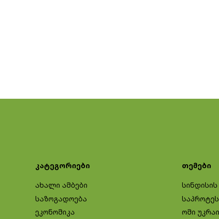
კატეგორიები
თემები
ახალი ამბები
სინდისის
საზოგადოება
საპროტეს
ეკონომიკა
ომი უკრა