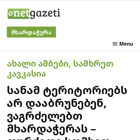
Skip
Netgazeti
to
content
მხარდაჭერა
Menu
POSTED
ᲐᲮᲐᲚᲘ ᲐᲛᲑᲔᲑᲘ
,
ᲡᲐᲛᲮᲠᲔᲗ
IN
ᲙᲐᲕᲙᲐᲡᲘᲐ
სანამ ტერიტორიებს
არ დააბრუნებენ,
ვაგრძელებთ
მხარდაჭერას –