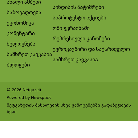
ახალი ამბები
სინდისის პატიმრები
საზოგადოება
საპროტესტო აქციები
ეკონომიკა
ომი უკრაინაში
კომენტარი
რეპრესიული კანონები
ხელოვნება
ევროკავშირი და საქართველო
სამხრეთ კავკასია
სამხრეთ კავკასია
ბლოგები
© 2026 Netgazeti
Powered by Newspack
ნეტგაზეთის მასალების სხვა გამოცემებში გადაბეჭდვის
წესი
Exit mobile version