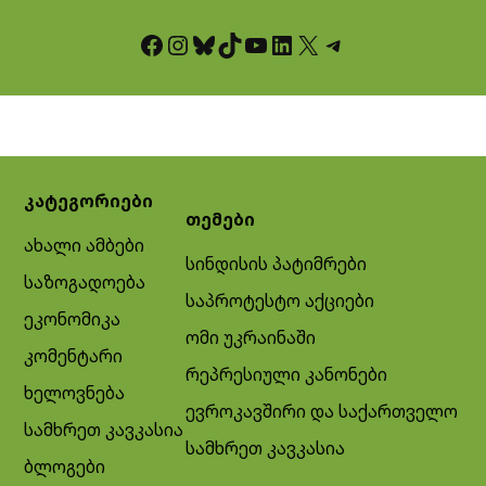
Facebook
Instagram
Bluesky
TikTok
YouTube
LinkedIn
X
Telegram
კატეგორიები
თემები
ახალი ამბები
სინდისის პატიმრები
საზოგადოება
საპროტესტო აქციები
ეკონომიკა
ომი უკრაინაში
კომენტარი
რეპრესიული კანონები
ხელოვნება
ევროკავშირი და საქართველო
სამხრეთ კავკასია
სამხრეთ კავკასია
ბლოგები