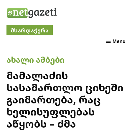
Skip
Netgazeti
to
content
მხარდაჭერა
Menu
POSTED
ᲐᲮᲐᲚᲘ ᲐᲛᲑᲔᲑᲘ
IN
მამალაძის
სასამართლო ციხეში
გაიმართება, რაც
ხელისუფლებას
აწყობს – ძმა