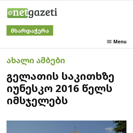
Skip
Netgazeti
to
content
მხარდაჭერა
Menu
POSTED
ᲐᲮᲐᲚᲘ ᲐᲛᲑᲔᲑᲘ
IN
გელათის საკითხზე
იუნესკო 2016 წელს
იმსჯელებს