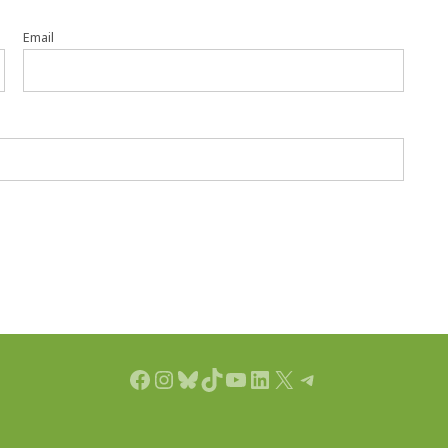
Email
Facebook
Instagram
Bluesky
TikTok
YouTube
LinkedIn
X
Telegram