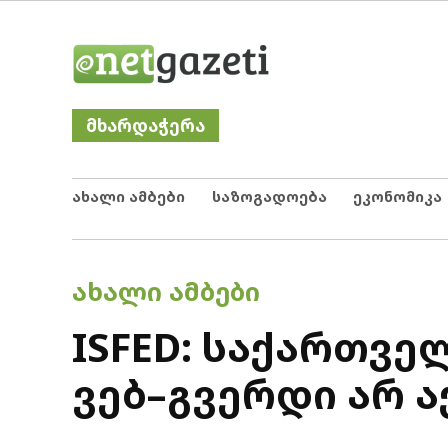
Skip
Netgazeti
ნეტგაზეთი
to
content
მხარდაჭერა
ახალი ამბები
საზოგადოება
ეკონომიკა
POSTED
ᲐᲮᲐᲚᲘ ᲐᲛᲑᲔᲑᲘ
IN
ISFED: საქართვე
ვებ–გვერდი არ ა