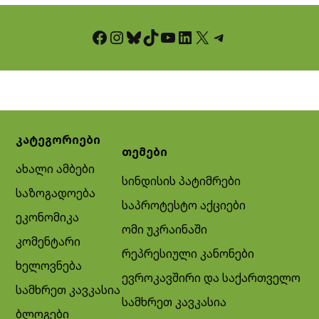
Facebook
Instagram
Bluesky
TikTok
YouTube
LinkedIn
X
Telegram
კატეგორიები
თემები
ახალი ამბები
სინდისის პატიმრები
საზოგადოება
საპროტესტო აქციები
ეკონომიკა
ომი უკრაინაში
კომენტარი
რეპრესიული კანონები
ხელოვნება
ევროკავშირი და საქართველო
სამხრეთ კავკასია
სამხრეთ კავკასია
ბლოგები