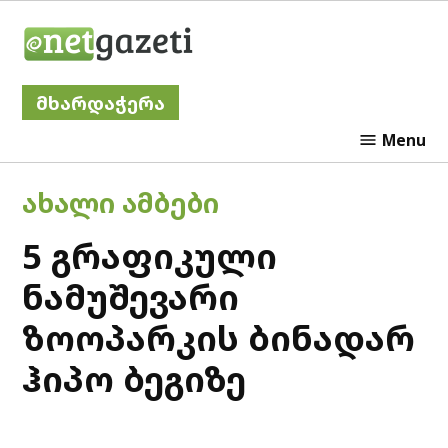
Skip
Netgazeti
to
content
მხარდაჭერა
Menu
POSTED
ᲐᲮᲐᲚᲘ ᲐᲛᲑᲔᲑᲘ
IN
5 გრაფიკული
ნამუშევარი
ზოოპარკის ბინადარ
ჰიპო ბეგიზე