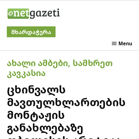
Skip
Netgazeti
to
content
მხარდაჭერა
Menu
POSTED
ᲐᲮᲐᲚᲘ ᲐᲛᲑᲔᲑᲘ
,
ᲡᲐᲛᲮᲠᲔᲗ
IN
ᲙᲐᲕᲙᲐᲡᲘᲐ
ცხინვალს
მავთულხლართების
მონტაჟის
განახლებაზე