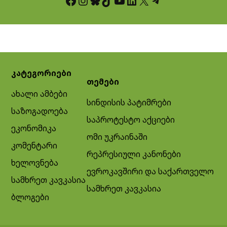
კატეგორიები
თემები
ახალი ამბები
სინდისის პატიმრები
საზოგადოება
საპროტესტო აქციები
ეკონომიკა
ომი უკრაინაში
კომენტარი
რეპრესიული კანონები
ხელოვნება
ევროკავშირი და საქართველო
სამხრეთ კავკასია
სამხრეთ კავკასია
ბლოგები