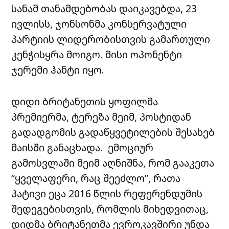
სანამ თანამდებობას დაიკავებდა, 23
?: Victoria Jones
ივლისს, ჯონსონმა კონსერვატული
See more at
პარტიის ლიდერობისთვის გამართული
https://t.co/4OejjS23Cc
კენჭისყრა მოიგო. მისი ოპონენტი
pic.twitter.com/WQHEwu50ty
ჯერემი ჰანტი იყო.
— PA Images (@PAImages)
July 24,
2019
დიდი ბრიტანეთის ყოფილმა
პრემიერმა, ტერეზა მეიმ, პოსტიდან
გადადგომის გადაწყვეტილების შესახებ
მაისში განაცხადა. ემოციურ
გამოსვლაში მეიმ აღნიშნა, რომ გააკეთა
“ყველაფერი, რაც შეეძლო”, რათა
პატივი ეცა 2016 წლის რეფერენდუმის
შედეგებისთვის, რომლის მიხედვითაც,
დიდმა ბრიტანეთმა ევროკავშირი უნდა