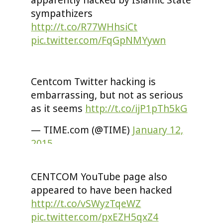
sympathizers
http://t.co/R77WHhsiCt
pic.twitter.com/FqGpNMYywn
— Washington Post
(@washingtonpost)
January 12,
Centcom Twitter hacking is
2015
embarrassing, but not as serious
as it seems
http://t.co/ijP1pTh5kG
— TIME.com (@TIME)
January 12,
2015
CENTCOM YouTube page also
appeared to have been hacked
http://t.co/vSWyzTqeWZ
pic.twitter.com/pxEZH5qxZ4