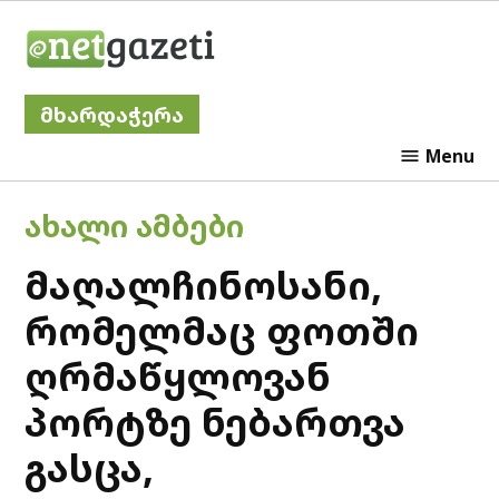
Skip
Netgazeti
to
content
მხარდაჭერა
Menu
POSTED
ᲐᲮᲐᲚᲘ ᲐᲛᲑᲔᲑᲘ
IN
მაღალჩინოსანი,
რომელმაც ფოთში
ღრმაწყლოვან
პორტზე ნებართვა
გასცა,