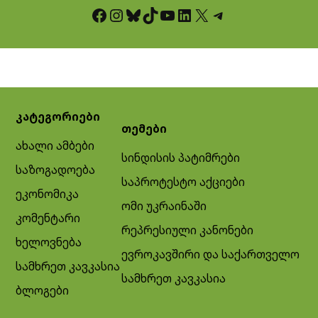
Facebook
Instagram
Bluesky
TikTok
YouTube
LinkedIn
X
Telegram
კატეგორიები
თემები
ახალი ამბები
სინდისის პატიმრები
საზოგადოება
საპროტესტო აქციები
ეკონომიკა
ომი უკრაინაში
კომენტარი
რეპრესიული კანონები
ხელოვნება
ევროკავშირი და საქართველო
სამხრეთ კავკასია
სამხრეთ კავკასია
ბლოგები