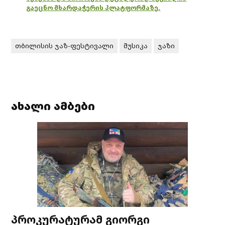
გაეცნო მხარდაჭერის პლატფორმაზე.
თბილისის ჯაზ-ფესტივალი
მუსიკა
ჯაზი
ახალი ამბები
პროკურატურამ გიორგი