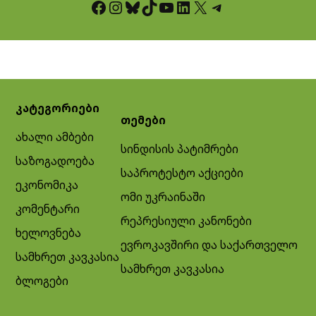
Facebook
Instagram
Bluesky
TikTok
YouTube
LinkedIn
X
Telegram
კატეგორიები
თემები
ახალი ამბები
სინდისის პატიმრები
საზოგადოება
საპროტესტო აქციები
ეკონომიკა
ომი უკრაინაში
კომენტარი
რეპრესიული კანონები
ხელოვნება
ევროკავშირი და საქართველო
სამხრეთ კავკასია
სამხრეთ კავკასია
ბლოგები