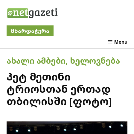
Skip
Netgazeti
to
content
მხარდაჭერა
Menu
POSTED
ᲐᲮᲐᲚᲘ ᲐᲛᲑᲔᲑᲘ
,
ᲮᲔᲚᲝᲕᲜᲔᲑᲐ
IN
პეტ მეთინი
ტრიოსთან ერთად
თბილისში [ფოტო]