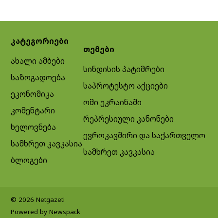
კატეგორიები
თემები
ახალი ამბები
სინდისის პატიმრები
საზოგადოება
საპროტესტო აქციები
ეკონომიკა
ომი უკრაინაში
კომენტარი
რეპრესიული კანონები
ხელოვნება
ევროკავშირი და საქართველო
სამხრეთ კავკასია
სამხრეთ კავკასია
ბლოგები
© 2026 Netgazeti
Powered by Newspack