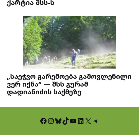
ქარტია შსს-ს
„საეჭვო გარემოება გამოვლენილი
ვერ იქნა“ — შსს გურამ
დადიანიძის საქმეზე
Facebook
Instagram
Bluesky
TikTok
YouTube
LinkedIn
X
Telegram