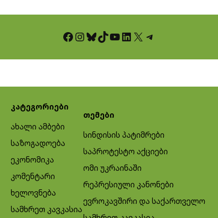
Facebook
Instagram
Bluesky
TikTok
YouTube
LinkedIn
X
Telegram
კატეგორიები
თემები
ახალი ამბები
სინდისის პატიმრები
საზოგადოება
საპროტესტო აქციები
ეკონომიკა
ომი უკრაინაში
კომენტარი
რეპრესიული კანონები
ხელოვნება
ევროკავშირი და საქართველო
სამხრეთ კავკასია
სამხრეთ კავკასია