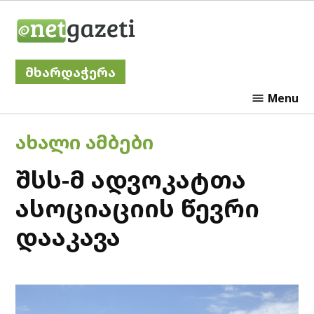
Skip
Netgazeti
to
content
მხარდაჭერა
Menu
POSTED
ᲐᲮᲐᲚᲘ ᲐᲛᲑᲔᲑᲘ
IN
შსს-მ ადვოკატთა
ასოციაციის წევრი
დააკავა