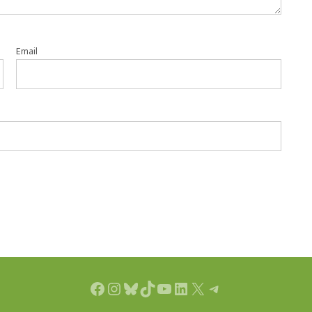
Email
Facebook
Instagram
Bluesky
TikTok
YouTube
LinkedIn
X
Telegram