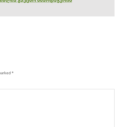
 marked
*