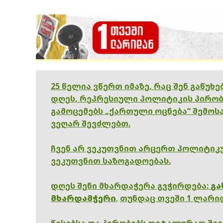
25 წელია ვწერთ იმაზე, რაც შენ გაწუხ
დღეს, რეპრესიული პოლიტიკის პირობ
გამოცემებს „ქართული ოცნება“ შემოსა
ვეღარ შევძლებთ.
ჩვენ არ ვეკუთვნით არცერთ პოლიტიკუ
ვეკუთვნით საზოგადოებას.
დღეს შენი მხარდაჭერა გვჭირდება:
გა
მხარდამჭერი
,
თუნდაც თვეში 1 ლარი
წესებსა და პირობებს დეტალურად შე