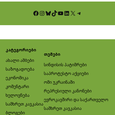
Facebook
Instagram
Bluesky
TikTok
YouTube
LinkedIn
X
Telegram
კატეგორიები
თემები
ახალი ამბები
სინდისის პატიმრები
საზოგადოება
საპროტესტო აქციები
ეკონომიკა
ომი უკრაინაში
კომენტარი
რეპრესიული კანონები
ხელოვნება
ევროკავშირი და საქართველო
სამხრეთ კავკასია
სამხრეთ კავკასია
ბლოგები