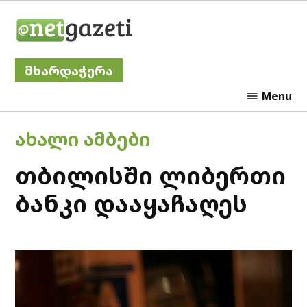
Skip
Netgazeti
to
content
მხარდაჭერა
Menu
POSTED
ᲐᲮᲐᲚᲘ ᲐᲛᲑᲔᲑᲘ
IN
თბილისში ლიბერთი
ბანკი დააყაჩაღეს