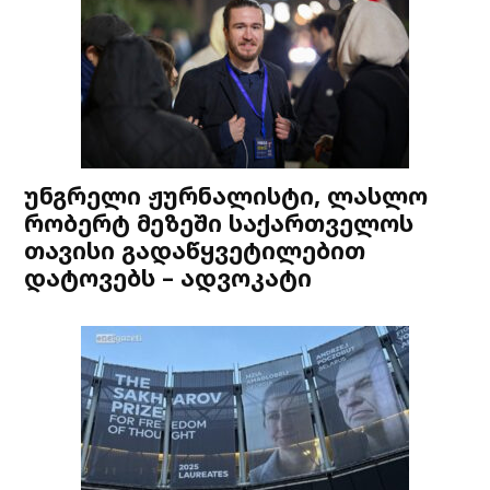
უნგრელი ჟურნალისტი, ლასლო
რობერტ მეზეში საქართველოს
თავისი გადაწყვეტილებით
დატოვებს – ადვოკატი