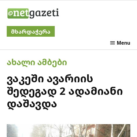
Skip
Netgazeti
to
content
მხარდაჭერა
Menu
POSTED
ᲐᲮᲐᲚᲘ ᲐᲛᲑᲔᲑᲘ
IN
ვაკეში ავარიის
შედეგად 2 ადამიანი
დაშავდა