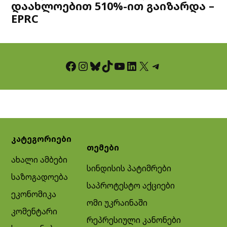
დაახლოებით 510%-ით გაიზარდა –
EPRC
Facebook
Instagram
Bluesky
TikTok
YouTube
LinkedIn
X
Telegram
კატეგორიები
თემები
ახალი ამბები
სინდისის პატიმრები
საზოგადოება
საპროტესტო აქციები
ეკონომიკა
ომი უკრაინაში
კომენტარი
რეპრესიული კანონები