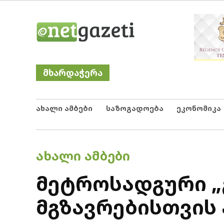
Skip
Netgazeti
ნეტგაზეთი
to
content
მხარდაჭერა
ახალი ამბები
საზოგადოება
ეკონომიკა
POSTED
ᲐᲮᲐᲚᲘ ᲐᲛᲑᲔᲑᲘ
IN
მეტროსადგური „
მგზავრებისთვის