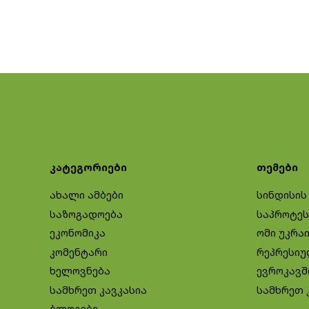
კატეგორიები
თემები
ახალი ამბები
სინდისის
საზოგადოება
საპროტეს
ეკონომიკა
ომი უკრა
კომენტარი
რეპრესიუ
ხელოვნება
ევროკავშ
სამხრეთ კავკასია
სამხრეთ 
ბლოგები