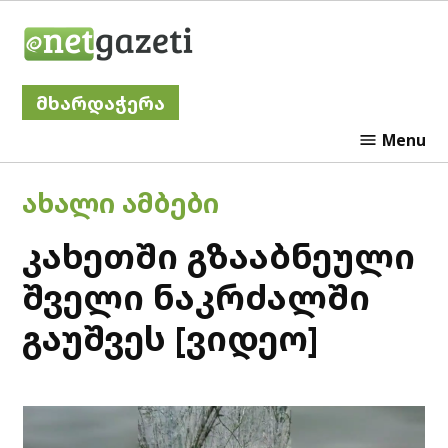
Skip
Netgazeti
to
content
მხარდაჭერა
Menu
POSTED
ᲐᲮᲐᲚᲘ ᲐᲛᲑᲔᲑᲘ
IN
კახეთში გზააბნეული
შველი ნაკრძალში
გაუშვეს [ვიდეო]