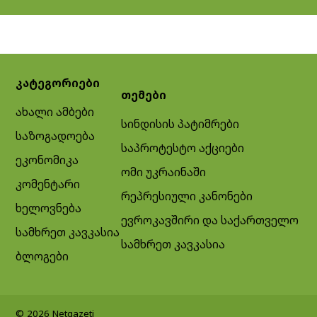
კატეგორიები
თემები
ახალი ამბები
სინდისის პატიმრები
საზოგადოება
საპროტესტო აქციები
ეკონომიკა
ომი უკრაინაში
კომენტარი
რეპრესიული კანონები
ხელოვნება
ევროკავშირი და საქართველო
სამხრეთ კავკასია
სამხრეთ კავკასია
ბლოგები
© 2026 Netgazeti