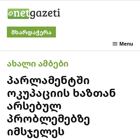
Skip
Netgazeti
to
content
მხარდაჭერა
Menu
POSTED
ᲐᲮᲐᲚᲘ ᲐᲛᲑᲔᲑᲘ
IN
პარლამენტში
ოკუპაციის ხაზთან
არსებულ
პრობლემებზე
იმსჯელეს