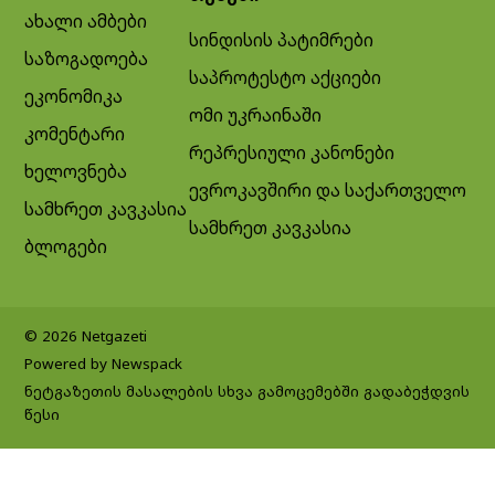
ახალი ამბები
სინდისის პატიმრები
საზოგადოება
საპროტესტო აქციები
ეკონომიკა
ომი უკრაინაში
კომენტარი
რეპრესიული კანონები
ხელოვნება
ევროკავშირი და საქართველო
სამხრეთ კავკასია
სამხრეთ კავკასია
ბლოგები
© 2026 Netgazeti
Powered by Newspack
ნეტგაზეთის მასალების სხვა გამოცემებში გადაბეჭდვის
წესი
Exit mobile version