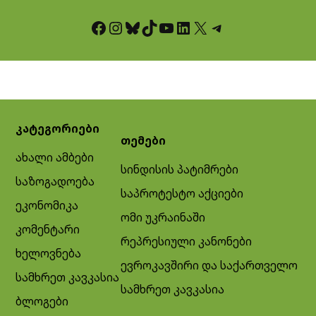
Facebook
Instagram
Bluesky
TikTok
YouTube
LinkedIn
X
Telegram
კატეგორიები
თემები
ახალი ამბები
სინდისის პატიმრები
საზოგადოება
საპროტესტო აქციები
ეკონომიკა
ომი უკრაინაში
კომენტარი
რეპრესიული კანონები
ხელოვნება
ევროკავშირი და საქართველო
სამხრეთ კავკასია
სამხრეთ კავკასია
ბლოგები