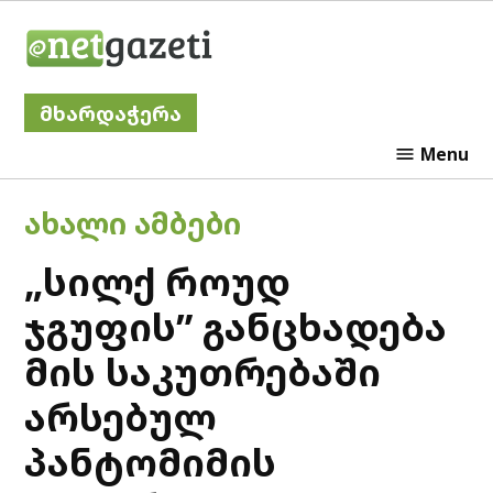
Skip
Netgazeti
to
content
მხარდაჭერა
Menu
POSTED
ᲐᲮᲐᲚᲘ ᲐᲛᲑᲔᲑᲘ
IN
„სილქ როუდ
ჯგუფის” განცხადება
მის საკუთრებაში
არსებულ
პანტომიმის