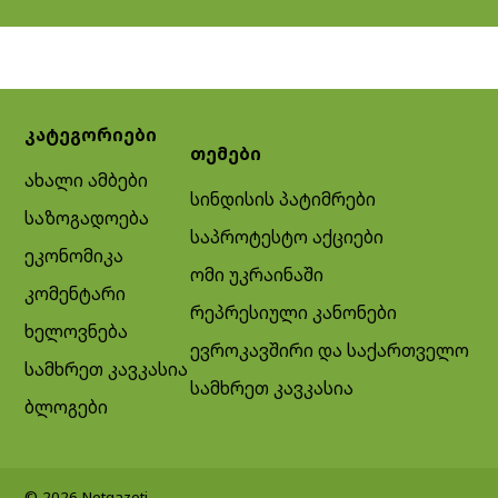
კატეგორიები
თემები
ახალი ამბები
სინდისის პატიმრები
საზოგადოება
საპროტესტო აქციები
ეკონომიკა
ომი უკრაინაში
კომენტარი
რეპრესიული კანონები
ხელოვნება
ევროკავშირი და საქართველო
სამხრეთ კავკასია
სამხრეთ კავკასია
ბლოგები
© 2026 Netgazeti