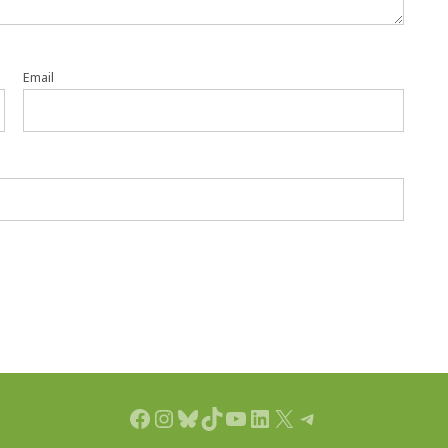
Email
Facebook
Instagram
Bluesky
TikTok
YouTube
LinkedIn
X
Telegram