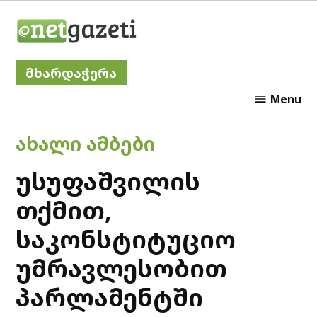
Skip
Netgazeti
to
content
მხარდაჭერა
Menu
POSTED
ᲐᲮᲐᲚᲘ ᲐᲛᲑᲔᲑᲘ
IN
უსუფაშვილის
თქმით,
საკონსტიტუციო
უმრავლესობით
პარლამენტში