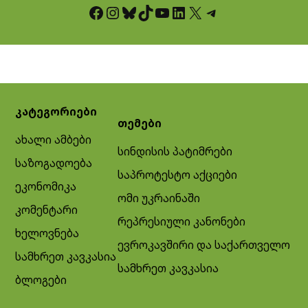
Facebook
Instagram
Bluesky
TikTok
YouTube
LinkedIn
X
Telegram
კატეგორიები
თემები
ახალი ამბები
სინდისის პატიმრები
საზოგადოება
საპროტესტო აქციები
ეკონომიკა
ომი უკრაინაში
კომენტარი
რეპრესიული კანონები
ხელოვნება
ევროკავშირი და საქართველო
სამხრეთ კავკასია
სამხრეთ კავკასია
ბლოგები