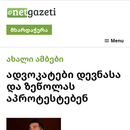
Skip
Netgazeti
to
content
მხარდაჭერა
Menu
POSTED
ᲐᲮᲐᲚᲘ ᲐᲛᲑᲔᲑᲘ
IN
ადვოკატები დევნასა
და ზეწოლას
აპროტესტებენ