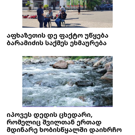
აფხაზეთის დე ფაქტო უწყება
ბარამიძის საქმეს ეხმაურება
იპოვეს დედის ცხედარი,
რომელიც შვილთან ერთად
მდინარე ხობისწყალში დაიხრჩო