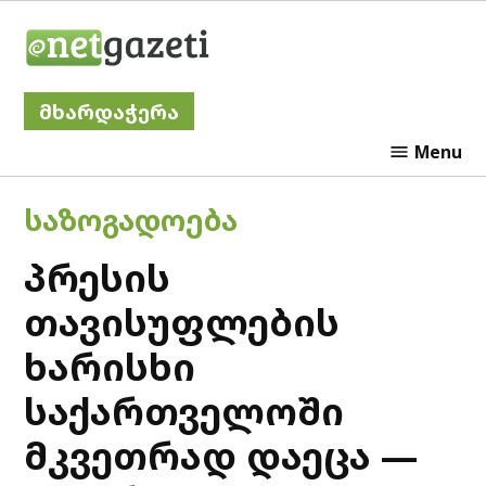
Skip
Netgazeti
to
content
მხარდაჭერა
Menu
POSTED
ᲡᲐᲖᲝᲒᲐᲓᲝᲔᲑᲐ
IN
პრესის
თავისუფლების
ხარისხი
საქართველოში
მკვეთრად დაეცა —