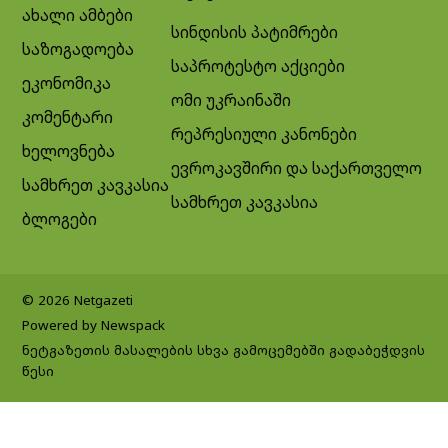
ახალი ამბები
სინდისის პატიმრები
საზოგადოება
საპროტესტო აქციები
ეკონომიკა
ომი უკრაინაში
კომენტარი
რეპრესიული კანონები
ხელოვნება
ევროკავშირი და საქართველო
სამხრეთ კავკასია
სამხრეთ კავკასია
ბლოგები
© 2026 Netgazeti
Powered by Newspack
ნეტგაზეთის მასალების სხვა გამოცემებში გადაბეჭდვის
წესი
Exit mobile version