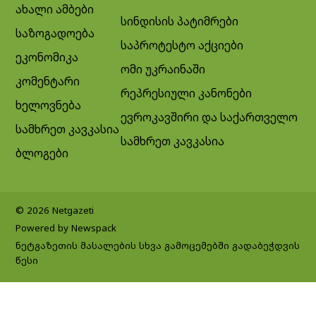
ახალი ამბები
სინდისის პატიმრები
საზოგადოება
საპროტესტო აქციები
ეკონომიკა
ომი უკრაინაში
კომენტარი
რეპრესიული კანონები
ხელოვნება
ევროკავშირი და საქართველო
სამხრეთ კავკასია
სამხრეთ კავკასია
ბლოგები
© 2026 Netgazeti
Powered by Newspack
ნეტგაზეთის მასალების სხვა გამოცემებში გადაბეჭდვის
წესი
Exit mobile version