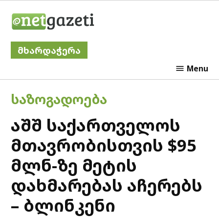
Skip
Netgazeti
to
content
მხარდაჭერა
Menu
POSTED
ᲡᲐᲖᲝᲒᲐᲓᲝᲔᲑᲐ
IN
აშშ საქართველოს
მთავრობისთვის $95
მლნ-ზე მეტის
დახმარებას აჩერებს
– ბლინკენი