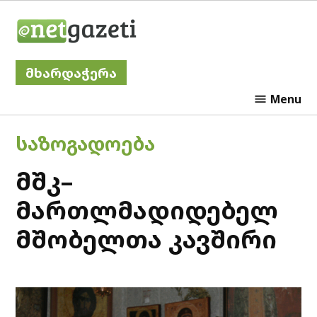
Skip
Netgazeti
to
content
მხარდაჭერა
Menu
POSTED
ᲡᲐᲖᲝᲒᲐᲓᲝᲔᲑᲐ
IN
მშკ–
მართლმადიდებელ
მშობელთა კავშირი