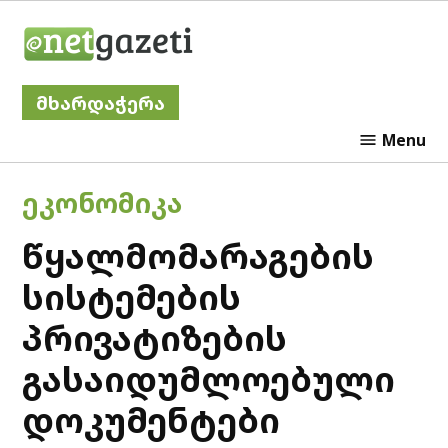
Skip
Netgazeti
to
content
მხარდაჭერა
Menu
POSTED
ᲔᲙᲝᲜᲝᲛᲘᲙᲐ
IN
წყალმომარაგების
სისტემების
პრივატიზების
გასაიდუმლოებული
დოკუმენტები