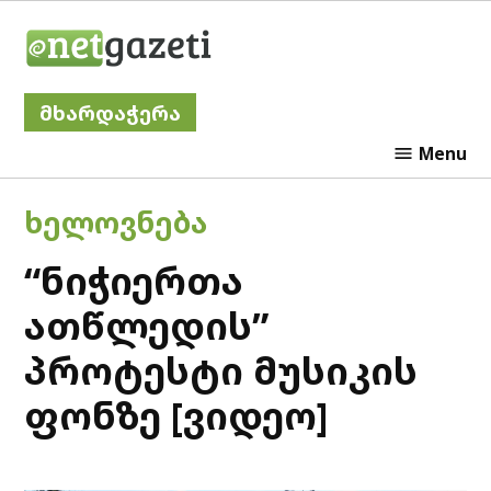
Skip
Netgazeti
to
content
მხარდაჭერა
Menu
POSTED
ᲮᲔᲚᲝᲕᲜᲔᲑᲐ
IN
“ნიჭიერთა
ათწლედის”
პროტესტი მუსიკის
ფონზე [ვიდეო]