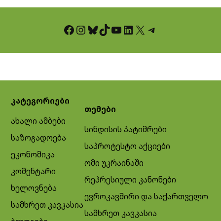
Facebook
Instagram
Bluesky
TikTok
YouTube
LinkedIn
X
Telegram
კატეგორიები
თემები
ახალი ამბები
სინდისის პატიმრები
საზოგადოება
საპროტესტო აქციები
ეკონომიკა
ომი უკრაინაში
კომენტარი
რეპრესიული კანონები
ხელოვნება
ევროკავშირი და საქართველო
სამხრეთ კავკასია
სამხრეთ კავკასია