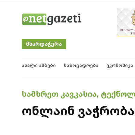
Skip
Netgazeti
ნეტგაზეთი
to
content
მხარდაჭერა
ახალი ამბები
საზოგადოება
ეკონომიკა
POSTED
ᲡᲐᲛᲮᲠᲔᲗ ᲙᲐᲕᲙᲐᲡᲘᲐ
,
ᲢᲔᲥᲜᲝᲚ
IN
ონლაინ ვაჭრობა