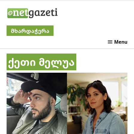
Skip
Netgazeti
to
content
მხარდაჭერა
Menu
ქეთი მელუა