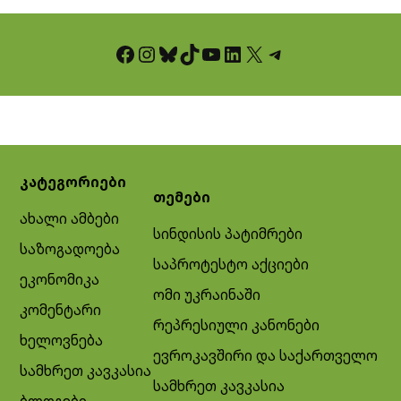
Facebook
Instagram
Bluesky
TikTok
YouTube
LinkedIn
X
Telegram
კატეგორიები
თემები
ახალი ამბები
სინდისის პატიმრები
საზოგადოება
საპროტესტო აქციები
ეკონომიკა
ომი უკრაინაში
კომენტარი
რეპრესიული კანონები
ხელოვნება
ევროკავშირი და საქართველო
სამხრეთ კავკასია
სამხრეთ კავკასია
ბლოგები