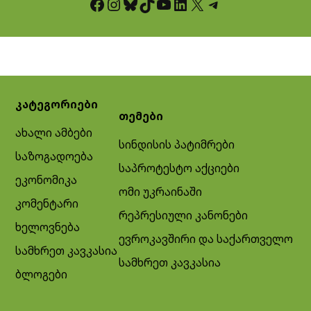
Facebook
Instagram
Bluesky
TikTok
YouTube
LinkedIn
X
Telegram
კატეგორიები
თემები
ახალი ამბები
სინდისის პატიმრები
საზოგადოება
საპროტესტო აქციები
ეკონომიკა
ომი უკრაინაში
კომენტარი
რეპრესიული კანონები
ხელოვნება
ევროკავშირი და საქართველო
სამხრეთ კავკასია
სამხრეთ კავკასია
ბლოგები