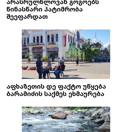
არასრულწლოვან გოგოებს
წინასწარი პატიმრობა
შეეფარდათ
აფხაზეთის დე ფაქტო უწყება
ბარამიძის საქმეს ეხმაურება