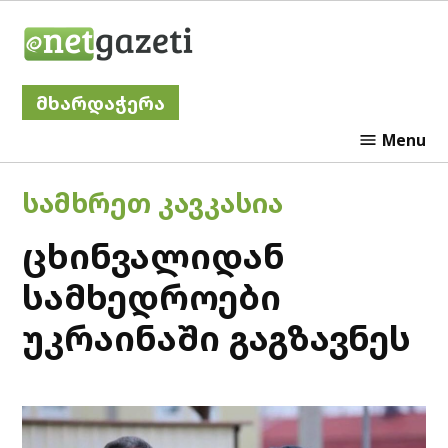
Skip
Netgazeti
to
content
მხარდაჭერა
Menu
POSTED
ᲡᲐᲛᲮᲠᲔᲗ ᲙᲐᲕᲙᲐᲡᲘᲐ
IN
ცხინვალიდან
სამხედროები
უკრაინაში გაგზავნეს