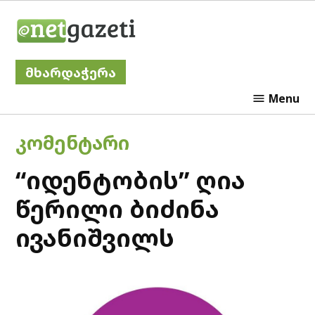
Skip
Netgazeti
to
content
მხარდაჭერა
Menu
POSTED
ᲙᲝᲛᲔᲜᲢᲐᲠᲘ
IN
“იდენტობის” ღია
წერილი ბიძინა
ივანიშვილს